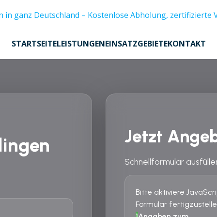
STARTSEITE
LEISTUNGEN
EINSATZGEBIETE
KONTAKT
Jetzt Angeb
lingen
Schnellformular ausfülle
Bitte aktiviere JavaSc
Formular fertigzustelle
1
Angaben zum