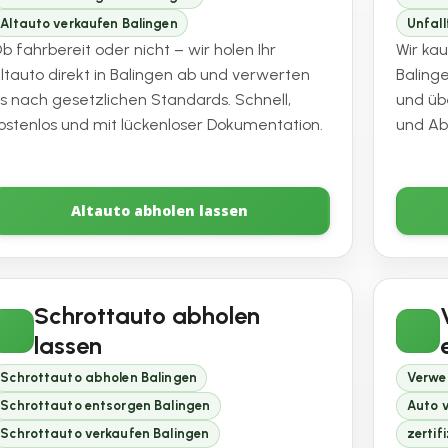
Altauto verkaufen Balingen
Unfal
b fahrbereit oder nicht – wir holen Ihr
Wir ka
ltauto direkt in Balingen ab und verwerten
Baling
s nach gesetzlichen Standards. Schnell,
und üb
ostenlos und mit lückenloser Dokumentation.
und A
Altauto abholen lassen
Schrottauto abholen
lassen
Schrottauto abholen Balingen
Verwe
Schrottauto entsorgen Balingen
Auto v
Schrottauto verkaufen Balingen
zertif