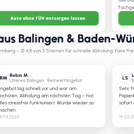
fachge
Auto ohne TÜV entsorgen lassen
aus Balingen & Baden-Wü
erg – Ø 4,8 von 5 Sternen für schnelle Abholung, faire Prei
Robin M.
L
RM
LS
Umkreis Balingen • Restwertangebot
B
ngebot lag schnell vor und war am
Sehr fr
öchsten. Abholung am nächsten Tag – hat
Papier
lles stressfrei funktioniert. Würde wieder so
sofort
achen.
8.04.2025
19.03.