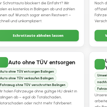
hr Schrottauto blockiert die Einfahrt? Wir
Nach d
olen es kostenlos in Balingen ab und zahlen
offizi
hnen auf Wunsch sogar einen Restwert –
Fahrze
chnell und unkompliziert.
Versic
Schrottauto abholen lassen
Auto ohne TÜV entsorgen
Auto ohne TÜV entsorgen Balingen
Umwel
Auto ohne TÜV verkaufen Balingen
nachh
Fahrzeug ohne TÜV verschrotten Balingen
Fahrze
ir holen Fahrzeuge ohne gültige HU direkt in
Unsere
alingen ab – egal ob Totalschaden,
arbeit
otorschaden oder nicht mehr fahrbereit.
alle B