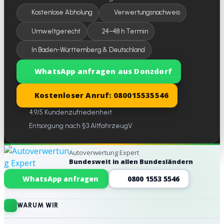
Kostenlose Abholung
Verwertungsnachweis
Umweltgerecht
24–48 h Termin
In Baden-Württemberg & Deutschland
WhatsApp anfragen aus Donzdorf
Kostenloser Anruf: 080015535546
4.9/5 Kundenzufriedenheit
Entsorgung nach §3 AltfahrzeugV
Autoverwertung Expert
Bundesweit in allen Bundesländern
Website-Footer
WhatsApp anfragen
0800 1553 5546
WARUM WIR