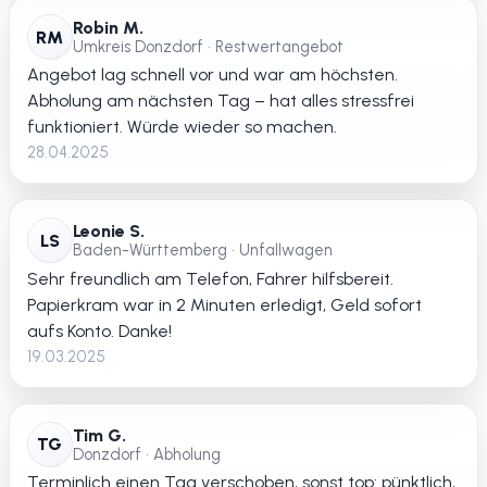
Robin M.
RM
Umkreis Donzdorf • Restwertangebot
Angebot lag schnell vor und war am höchsten.
Abholung am nächsten Tag – hat alles stressfrei
funktioniert. Würde wieder so machen.
28.04.2025
Leonie S.
LS
Baden-Württemberg • Unfallwagen
Sehr freundlich am Telefon, Fahrer hilfsbereit.
Papierkram war in 2 Minuten erledigt, Geld sofort
aufs Konto. Danke!
19.03.2025
Tim G.
TG
Donzdorf • Abholung
Terminlich einen Tag verschoben, sonst top: pünktlich,