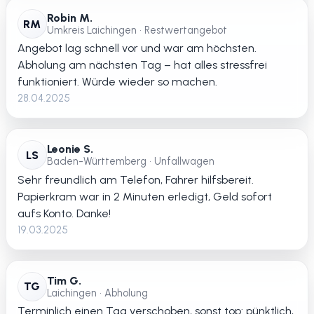
Robin M.
RM
Umkreis Laichingen • Restwertangebot
Angebot lag schnell vor und war am höchsten.
Abholung am nächsten Tag – hat alles stressfrei
funktioniert. Würde wieder so machen.
28.04.2025
Leonie S.
LS
Baden-Württemberg • Unfallwagen
Sehr freundlich am Telefon, Fahrer hilfsbereit.
Papierkram war in 2 Minuten erledigt, Geld sofort
aufs Konto. Danke!
19.03.2025
Tim G.
TG
Laichingen • Abholung
Terminlich einen Tag verschoben, sonst top: pünktlich,