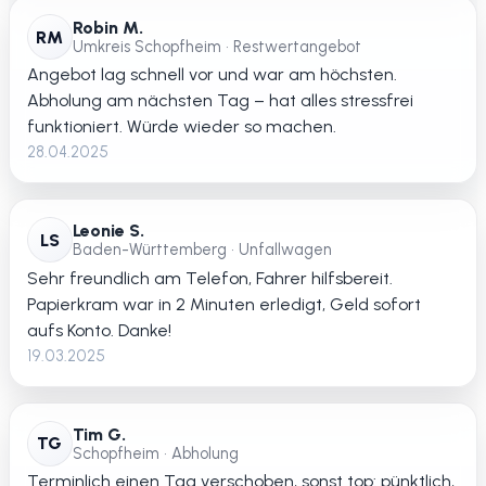
Robin M.
RM
Umkreis Schopfheim • Restwertangebot
Angebot lag schnell vor und war am höchsten.
Abholung am nächsten Tag – hat alles stressfrei
funktioniert. Würde wieder so machen.
28.04.2025
Leonie S.
LS
Baden-Württemberg • Unfallwagen
Sehr freundlich am Telefon, Fahrer hilfsbereit.
Papierkram war in 2 Minuten erledigt, Geld sofort
aufs Konto. Danke!
19.03.2025
Tim G.
TG
Schopfheim • Abholung
Terminlich einen Tag verschoben, sonst top: pünktlich,