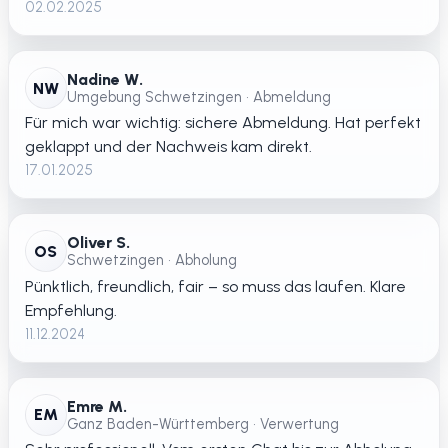
02.02.2025
Nadine W.
NW
Umgebung Schwetzingen • Abmeldung
Für mich war wichtig: sichere Abmeldung. Hat perfekt
geklappt und der Nachweis kam direkt.
17.01.2025
Oliver S.
OS
Schwetzingen • Abholung
Pünktlich, freundlich, fair – so muss das laufen. Klare
Empfehlung.
11.12.2024
Emre M.
EM
Ganz Baden-Württemberg • Verwertung