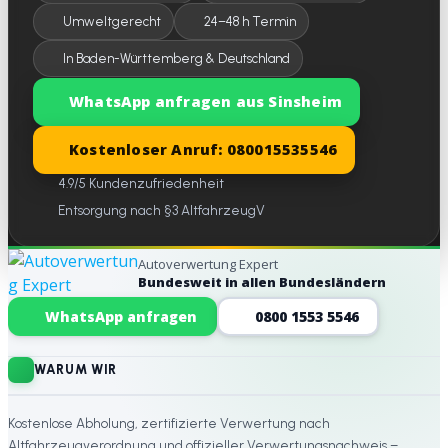
Umweltgerecht
24–48 h Termin
In Baden-Württemberg & Deutschland
WhatsApp anfragen aus Sinsheim
Kostenloser Anruf: 080015535546
4.9/5 Kundenzufriedenheit
Entsorgung nach §3 AltfahrzeugV
Autoverwertung Expert
Bundesweit in allen Bundesländern
Website-Footer
WhatsApp anfragen
0800 1553 5546
WARUM WIR
Kostenlose Abholung, zertifizierte Verwertung nach
Altfahrzeugverordnung und offizieller Verwertungsnachweis –