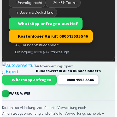
Umweltgerecht
24–48 h Termin
In Bayern & Deutschland
WhatsApp anfragen aus Hof
Kostenloser Anruf: 080015535546
4.9/5 Kundenzufriedenheit
Entsorgung nach §3 AltfahrzeugV
Autoverwertung Expert
Bundesweit in allen Bundesländern
Website-Footer
WhatsApp anfragen
0800 1553 5546
WARUM WIR
Kostenlose Abholung, zertifizierte Verwertung nach
Altfahrzeugverordnung und offizieller Verwertungsnachweis –