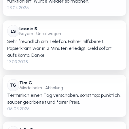
funktioniert. Würde wieder so machen.
28.04.2025
Leonie S.
LS
Bayern • Unfallwagen
Sehr freundlich am Telefon, Fahrer hilfsbereit.
Papierkram war in 2 Minuten erledigt, Geld sofort
aufs Konto. Danke!
19.03.2025
Tim G.
TG
Mindelheim • Abholung
Terminlich einen Tag verschoben, sonst top: pünktlich,
sauber gearbeitet und fairer Preis.
05.03.2025