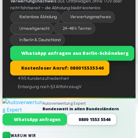
Verwertungsnachweis
aus. Unfallwagen, ohne TÜV oder
nicht fahrbereit –
die Abholung bleibt kostenlos
.
Kostenlose Abholung
Verwertungsnachweis
Umweltgerecht
24–48 h Termin
In Berlin & Deutschland
WhatsApp anfragen aus Berlin-Schöneberg
Kostenloser Anruf: 080015535546
4.9/5 Kundenzufriedenheit
Entsorgung nach §3 AltfahrzeugV
Autoverwertung Expert
Bundesweit in allen Bundesländern
Website-Footer
WhatsApp anfragen
0800 1553 5546
WARUM WIR