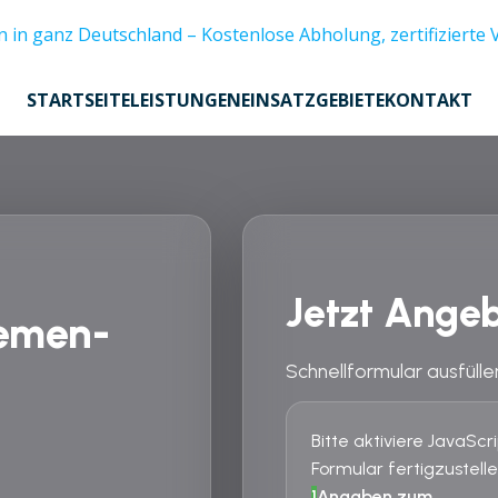
STARTSEITE
LEISTUNGEN
EINSATZGEBIETE
KONTAKT
Jetzt Angeb
remen-
Schnellformular ausfülle
Bitte aktiviere JavaSc
Formular fertigzustelle
1
Angaben zum