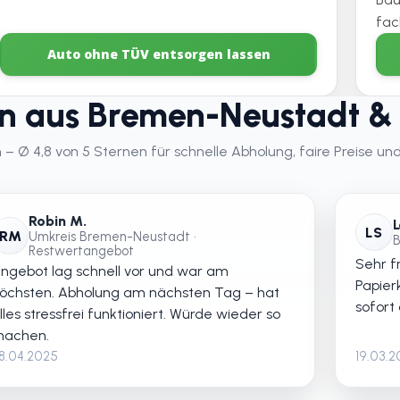
fac
Auto ohne TÜV entsorgen lassen
 aus Bremen-Neustadt &
Ø 4,8 von 5 Sternen für schnelle Abholung, faire Preise und
Robin M.
L
LS
RM
Umkreis Bremen-Neustadt •
B
Restwertangebot
Sehr fr
ngebot lag schnell vor und war am
Papier
öchsten. Abholung am nächsten Tag – hat
sofort
lles stressfrei funktioniert. Würde wieder so
achen.
8.04.2025
19.03.