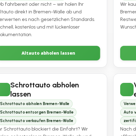
b fahrbereit oder nicht – wir holen Ihr
Wir ka
ltauto direkt in Bremen-Walle ab und
Bremen
erwerten es nach gesetzlichen Standards.
Restw
chnell, kostenlos und mit lückenloser
Wunsch
okumentation.
Altauto abholen lassen
Schrottauto abholen
lassen
Schrottauto abholen Bremen-Walle
Verwe
Schrottauto entsorgen Bremen-Walle
Auto 
Schrottauto verkaufen Bremen-Walle
zertif
hr Schrottauto blockiert die Einfahrt? Wir
Nach d