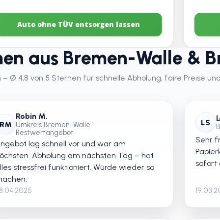
Auto ohne TÜV entsorgen lassen
en aus Bremen-Walle & 
Ø 4,8 von 5 Sternen für schnelle Abholung, faire Preise und
Robin M.
L
LS
RM
Umkreis Bremen-Walle •
B
Restwertangebot
Sehr fr
ngebot lag schnell vor und war am
Papier
öchsten. Abholung am nächsten Tag – hat
sofort
lles stressfrei funktioniert. Würde wieder so
achen.
8.04.2025
19.03.