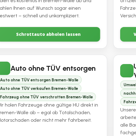
olen es kostenlos in Bremen-Walle ab und
offizi
ahlen Ihnen auf Wunsch sogar einen
Fahrze
estwert – schnell und unkompliziert.
Versic
Schrottauto abholen lassen
Auto ohne TÜV entsorgen
Auto ohne TÜV entsorgen Bremen-Walle
Umwel
Auto ohne TÜV verkaufen Bremen-Walle
nachh
Fahrzeug ohne TÜV verschrotten Bremen-Walle
Fahrz
ir holen Fahrzeuge ohne gültige HU direkt in
Unsere
remen-Walle ab – egal ob Totalschaden,
arbeit
otorschaden oder nicht mehr fahrbereit.
alle B
fachge