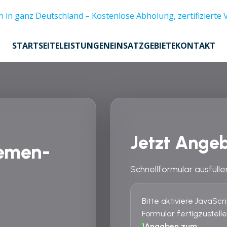
STARTSEITE
LEISTUNGEN
EINSATZGEBIETE
KONTAKT
Jetzt Angeb
remen-
Schnellformular ausfülle
Bitte aktiviere JavaSc
Formular fertigzustelle
1
Angaben zum