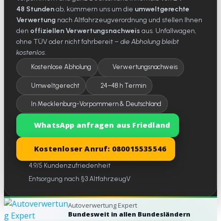
48 Stunden
ab, kümmern uns um die
umweltgerechte
Verwertung
nach Altfahrzeugverordnung und stellen Ihnen
den
offiziellen Verwertungsnachweis
aus. Unfallwagen,
ohne TÜV oder nicht fahrbereit –
die Abholung bleibt
kostenlos
.
Kostenlose Abholung
Verwertungsnachweis
Umweltgerecht
24–48 h Termin
In Mecklenburg-Vorpommern & Deutschland
WhatsApp anfragen aus Friedland
Kostenloser Anruf: 080015535546
4.9/5 Kundenzufriedenheit
Entsorgung nach §3 AltfahrzeugV
Autoverwertung Expert
Bundesweit in allen Bundesländern
Website-Footer