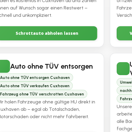
olen es kostenlos in Cuxhaven ab und zahlen
offizi
hnen auf Wunsch sogar einen Restwert –
Fahrze
chnell und unkompliziert.
Versic
Schrottauto abholen lassen
Auto ohne TÜV entsorgen
Auto ohne TÜV entsorgen Cuxhaven
Umwel
Auto ohne TÜV verkaufen Cuxhaven
nachh
Fahrzeug ohne TÜV verschrotten Cuxhaven
Fahrz
ir holen Fahrzeuge ohne gültige HU direkt in
Unsere
uxhaven ab – egal ob Totalschaden,
arbeit
otorschaden oder nicht mehr fahrbereit.
alle B
fachge