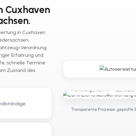
in Cuxhaven
achsen.
rwertung in Cuxhaven
iedersachsen,
fahrzeug-Verordnung
riger Erfahrung und
fe, schnelle Termine
vom Zustand des
Umweltgerecht
Zertifizier
vollständige
Transparente Prozesse, geprüfte 