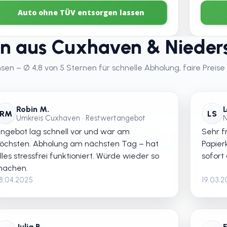
Auto ohne TÜV entsorgen lassen
n aus Cuxhaven & Nieder
n – Ø 4,8 von 5 Sternen für schnelle Abholung, faire Preise 
Robin M.
L
RM
LS
Umkreis Cuxhaven • Restwertangebot
N
ngebot lag schnell vor und war am
Sehr fr
öchsten. Abholung am nächsten Tag – hat
Papier
lles stressfrei funktioniert. Würde wieder so
sofort
achen.
8.04.2025
19.03.
Julia B.
F