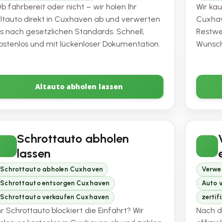
b fahrbereit oder nicht – wir holen Ihr
Wir ka
ltauto direkt in Cuxhaven ab und verwerten
Cuxhav
s nach gesetzlichen Standards. Schnell,
Restw
ostenlos und mit lückenloser Dokumentation.
Wunsch
Altauto abholen lassen
Schrottauto abholen
lassen
Schrottauto abholen Cuxhaven
Verwe
Schrottauto entsorgen Cuxhaven
Auto 
Schrottauto verkaufen Cuxhaven
zerti
hr Schrottauto blockiert die Einfahrt? Wir
Nach d