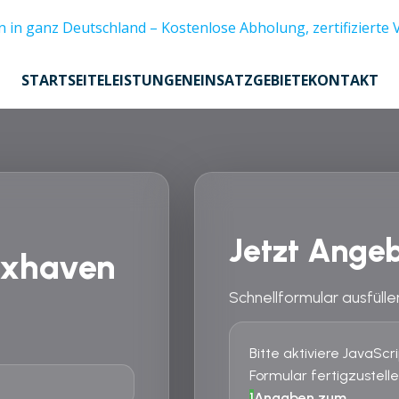
STARTSEITE
LEISTUNGEN
EINSATZGEBIETE
KONTAKT
Jetzt Angeb
uxhaven
Schnellformular ausfülle
Bitte aktiviere JavaSc
Formular fertigzustelle
1
Angaben zum