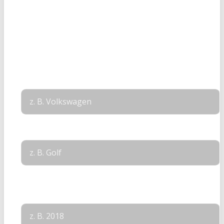
2
Fahrzeugdetails
auswählen
3
Angaben zur
Person
Layout
Marke
*
Modell
*
Layout
Baujahr