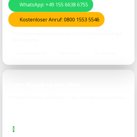
WhatsApp: +49 155 6638 6755
Kostenloser Anruf: 0800 1553 5546
TÜV-konforme Autoverwertung • DSGVO-konforme Anfrage •
100% kostenlos
Umweltgerecht
Zertifiziert
Top-Service
Jetzt Angebot erhalten
Schnellformular ausfüllen – wir melden uns in Kürze.
Bitte aktiviere JavaScript in deinem Browser, um
dieses Formular fertigzustellen.
1
Angaben zum
Fahrzeug