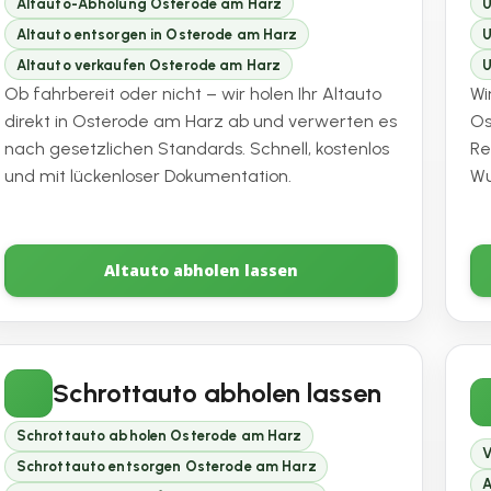
Altauto-Abholung Osterode am Harz
U
Altauto entsorgen in Osterode am Harz
U
Altauto verkaufen Osterode am Harz
U
Ob fahrbereit oder nicht – wir holen Ihr Altauto
Wi
direkt in Osterode am Harz ab und verwerten es
Os
nach gesetzlichen Standards. Schnell, kostenlos
Re
und mit lückenloser Dokumentation.
Wu
Altauto abholen lassen
Schrottauto abholen lassen
Schrottauto abholen Osterode am Harz
V
Schrottauto entsorgen Osterode am Harz
A