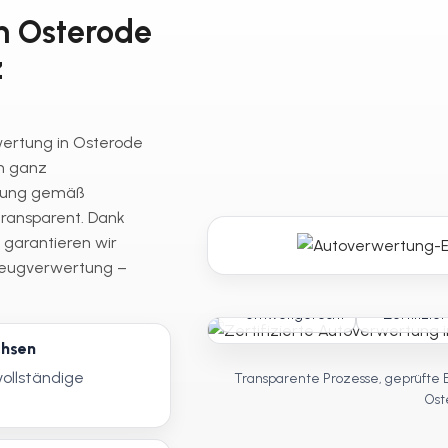
in Osterode
z
wertung in Osterode
n ganz
rgung gemäß
ransparent. Dank
 garantieren wir
rzeugverwertung –
Umweltgerecht
Zertifizier
chsen
vollständige
Transparente Prozesse, geprüfte 
Ost