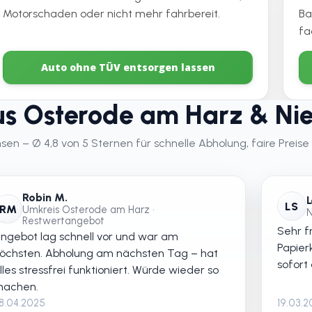
Motorschaden oder nicht mehr fahrbereit.
Ba
fa
Auto ohne TÜV entsorgen lassen
s Osterode am Harz & Ni
n – Ø 4,8 von 5 Sternen für schnelle Abholung, faire Preise 
Robin M.
L
LS
RM
Umkreis Osterode am Harz •
N
Restwertangebot
Sehr fr
ngebot lag schnell vor und war am
Papier
öchsten. Abholung am nächsten Tag – hat
sofort
lles stressfrei funktioniert. Würde wieder so
achen.
8.04.2025
19.03.