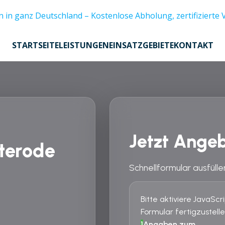
STARTSEITE
LEISTUNGEN
EINSATZGEBIETE
KONTAKT
Jetzt Angeb
terode
Schnellformular ausfülle
Bitte aktiviere JavaSc
Formular fertigzustelle
1
Angaben zum