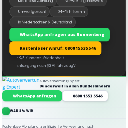
Kostenlose Abholung
Verwertungsnachweis
Umweltgerecht
24–48 h Termin
In Niedersachsen & Deutschland
WhatsApp anfragen aus Ronnenberg
Kostenloser Anruf: 080015535546
4.9/5 Kundenzufriedenheit
Entsorgung nach §3 AltfahrzeugV
Autoverwertung Expert
Bundesweit in allen Bundesländern
Website-Footer
WhatsApp anfragen
0800 1553 5546
WARUM WIR
Kostenlose Abholung, zertifizierte Verwertung nach