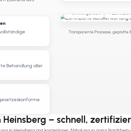
Umweltgerecht
Zertifizier
len
vollständige
Transparente Prozesse, geprüfte 
te Behandlung aller
, gesetzeskonforme
Heinsberg – schnell, zertifizie
tung in Heinsberg mit kostenloser Abholung in ganz Nordrhein