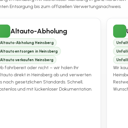
en Entsorgung bis zum offiziellen Verwertungsnachweis.
Altauto-Abholung
Altauto-Abholung Heinsberg
Unfal
Altauto entsorgen in Heinsberg
Unfal
Altauto verkaufen Heinsberg
Unfal
b fahrbereit oder nicht – wir holen Ihr
Wir ka
ltauto direkt in Heinsberg ab und verwerten
Heinsbe
s nach gesetzlichen Standards. Schnell,
Restw
ostenlos und mit lückenloser Dokumentation.
Wunsch