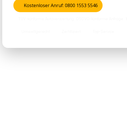
Kostenloser Anruf: 0800 1553 5546
TÜV-konforme Autoverwertung • DSGVO-konforme Anfrage • 10
Umweltgerecht
Zertifiziert
Top-Service