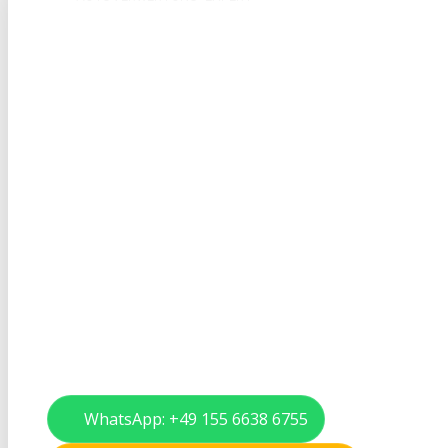
Autoverwertung in Hei
Schnelle Abholung, Verwertungsnachweis & faire
Restwertangebote.
Abholung in 24–48 Stunden deutschlandweit
Offizieller Verwertungsnachweis inkl. Abmeldung
Restwertangebote – fair, transparent, unverbindli
Kein Verkauf von Ersatzteilen
WhatsApp: +49 155 6638 6755