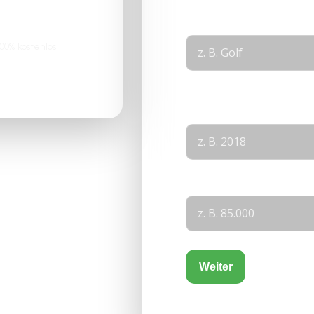
Modell
*
0% kostenlos
Layout
Baujahr
KM-Stand
Weiter