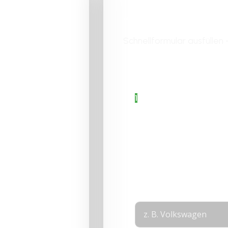
Jetzt Angebo
nsberg
Schnellformular ausfüllen 
Bitte aktiviere JavaScri
Formular fertigzustellen.
1
Angaben zum
Fahrzeug
2
Fahrzeugdetails
auswählen
3
Angaben zur
ch
Person
Layout
Marke
*