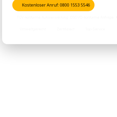
Kostenloser Anruf: 0800 1553 5546
TÜV-konforme Autoverwertung • DSGVO-konforme Anfrage • 10
Umweltgerecht
Zertifiziert
Top-Service