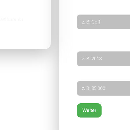
Modell
*
0% kostenlos
Layout
Baujahr
KM-Stand
Weiter