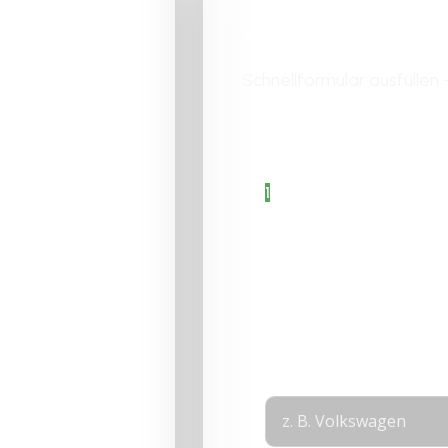
Jetzt Angebo
hne
Schnellformular ausfüllen 
Bitte aktiviere JavaScri
Formular fertigzustellen.
1
Angaben zum
Fahrzeug
2
Fahrzeugdetails
auswählen
3
Angaben zur
ch
Person
Layout
Marke
*