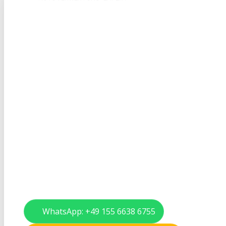
Autoverwertung in Lö
Schnelle Abholung, Verwertungsnachweis & faire
Restwertangebote.
Abholung in 24–48 Stunden deutschlandweit
Offizieller Verwertungsnachweis inkl. Abmeldung
Restwertangebote – fair, transparent, unverbindli
Kein Verkauf von Ersatzteilen
WhatsApp: +49 155 6638 6755