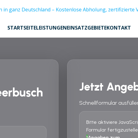
STARTSEITE
LEISTUNGEN
EINSATZGEBIETE
KONTAKT
Jetzt Angeb
eerbusch
Schnellformular ausfülle
Bitte aktiviere JavaSc
Formular fertigzustelle
1
Angaben zum