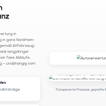
n
anz
wertung in
 in ganz Nordrhein-
 gemäß Altfahrzeug-
ank langjähriger
ir faire Abläufe,
ng – unabhängig vom
Umweltgerecht
Zertifizier
alen
vollständige
Transparente Prozesse, geprüfte 