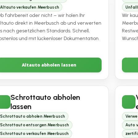
Altauto verkaufen Meerbusch
Unfal
b fahrbereit oder nicht – wir holen Ihr
Wir ka
ltauto direkt in Meerbusch ab und verwerten
Meerbu
s nach gesetzlichen Standards. Schnell,
Restw
ostenlos und mit lückenloser Dokumentation.
Wunsch
Altauto abholen lassen
Schrottauto abholen
lassen
Schrottauto abholen Meerbusch
Verwe
Schrottauto entsorgen Meerbusch
Auto 
Schrottauto verkaufen Meerbusch
zertif