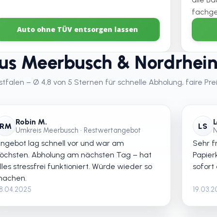
fachge
Auto ohne TÜV entsorgen lassen
s Meerbusch & Nordrhein
alen – Ø 4,8 von 5 Sternen für schnelle Abholung, faire Prei
Robin M.
L
RM
LS
Umkreis Meerbusch • Restwertangebot
N
ngebot lag schnell vor und war am
Sehr fr
öchsten. Abholung am nächsten Tag – hat
Papier
lles stressfrei funktioniert. Würde wieder so
sofort
achen.
8.04.2025
19.03.