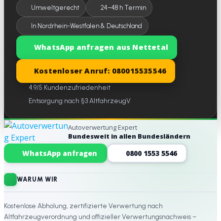
Umweltgerecht
24–48 h Termin
In Nordrhein-Westfalen & Deutschland
WhatsApp anfragen aus Nettetal
Kostenloser Anruf: 080015535546
4.9/5 Kundenzufriedenheit
Entsorgung nach §3 AltfahrzeugV
Autoverwertung Expert
Bundesweit in allen Bundesländern
Website-Footer
WhatsApp anfragen
0800 1553 5546
WARUM WIR
Kostenlose Abholung, zertifizierte Verwertung nach
Altfahrzeugverordnung und offizieller Verwertungsnachweis –