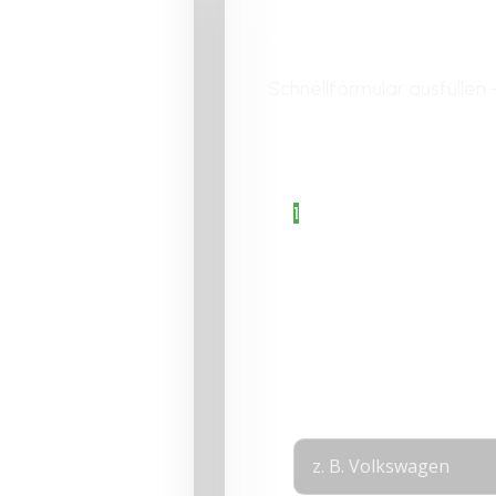
Jetzt Angebo
dernach
Schnellformular ausfüllen 
Bitte aktiviere JavaScri
Formular fertigzustellen.
1
Angaben zum
Fahrzeug
2
Fahrzeugdetails
auswählen
3
Angaben zur
ch
Person
Layout
Marke
*