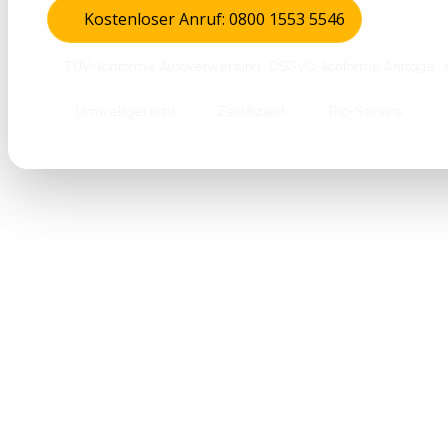
Kostenloser Anruf: 0800 1553 5546
TÜV-konforme Autoverwertung • DSGVO-konforme Anfrage • 10
Umweltgerecht
Zertifiziert
Top-Service