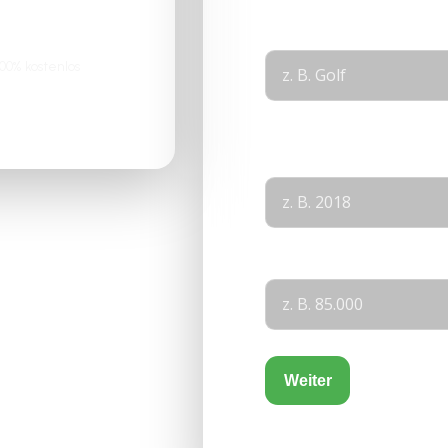
Modell
*
0% kostenlos
Layout
Baujahr
KM-Stand
Weiter