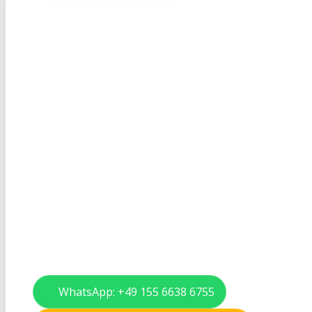
Autoverwertung in An
Schnelle Abholung, Verwertungsnachweis & faire
Restwertangebote.
Abholung in 24–48 Stunden deutschlandweit
Offizieller Verwertungsnachweis inkl. Abmeldung
Restwertangebote – fair, transparent, unverbindli
Kein Verkauf von Ersatzteilen
WhatsApp: +49 155 6638 6755