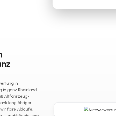
n
anz
wertung in
 in ganz Rheinland-
ß Altfahrzeug-
ank langjähriger
ir faire Abläufe,
ng – unabhängig vom