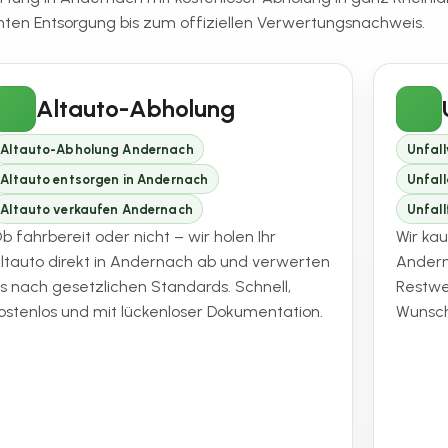
en Entsorgung bis zum offiziellen Verwertungsnachweis.
Altauto-Abholung
Altauto-Abholung Andernach
Unfal
Altauto entsorgen in Andernach
Unfal
Altauto verkaufen Andernach
Unfal
b fahrbereit oder nicht – wir holen Ihr
Wir ka
ltauto direkt in Andernach ab und verwerten
Andern
s nach gesetzlichen Standards. Schnell,
Restw
ostenlos und mit lückenloser Dokumentation.
Wunsch