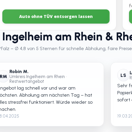
f
Auto ohne TÜV entsorgen lassen
Ingelheim am Rhein & Rhe
lz – Ø 4,8 von 5 Sternen für schnelle Abholung, faire Preise
Robin M.
L
LS
RM
Umkreis Ingelheim am Rhein •
R
Restwertangebot
Sehr fr
ngebot lag schnell vor und war am
Papier
öchsten. Abholung am nächsten Tag – hat
sofort
lles stressfrei funktioniert. Würde wieder so
achen.
8.04.2025
19.03.