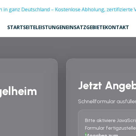
STARTSEITE
LEISTUNGEN
EINSATZGEBIETE
KONTAKT
Jetzt Angeb
gelheim
Schnellformular ausfülle
Bitte aktiviere JavaSc
Formular fertigzustelle
1
Angaben zum