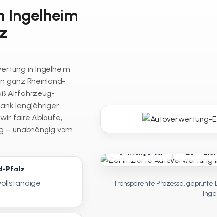
n Ingelheim
z
wertung in Ingelheim
in ganz Rheinland-
ß Altfahrzeug-
ank langjähriger
ir faire Abläufe,
ng – unabhängig vom
Umweltgerecht
Zertifizier
d-Pfalz
vollständige
Transparente Prozesse, geprüfte 
Inge