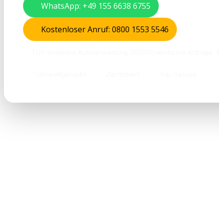
WhatsApp: +49 155 6638 6755
Kostenloser Anruf: 0800 1553 5546
TÜV-konforme Autoverwertung • DSGVO-konforme Anfrage • 10
Umweltgerecht
Zertifiziert
Top-Service