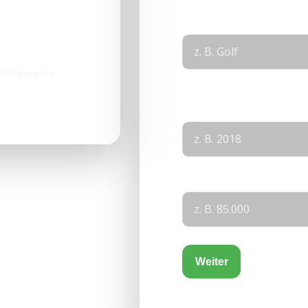
Modell
*
0% kostenlos
Layout
Baujahr
KM-Stand
Weiter