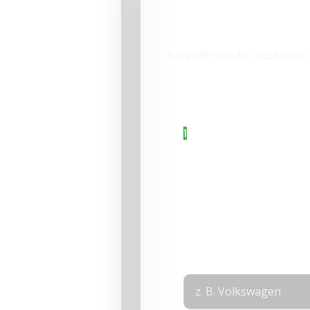
Jetzt Angebo
rth am
Schnellformular ausfüllen 
Bitte aktiviere JavaScri
Formular fertigzustellen.
1
Angaben zum
Fahrzeug
2
Fahrzeugdetails
auswählen
3
Angaben zur
Person
ch
Layout
Marke
*