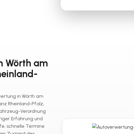
in Wörth am
heinland-
rwertung in Wörth am
anz Rheinland-Pfalz,
fahrzeug-Verordnung
riger Erfahrung und
fe, schnelle Termine
vom Zustand des