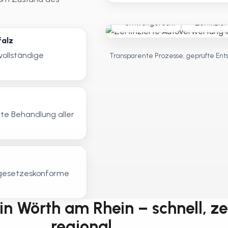
Umweltgerecht
Zertifizier
falz
vollständige
Transparente Prozesse, geprüfte Ent
te Behandlung aller
, gesetzeskonforme
n Wörth am Rhein – schnell, zer
regional