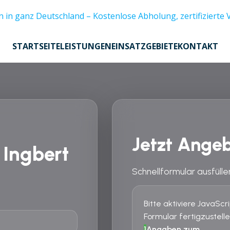
STARTSEITE
LEISTUNGEN
EINSATZGEBIETE
KONTAKT
Jetzt Angeb
 Ingbert
Schnellformular ausfülle
Bitte aktiviere JavaSc
Formular fertigzustelle
1
Angaben zum