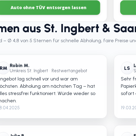
Auto ohne TÜV entsorgen lassen
en aus St. Ingbert & Saa
 Ø 4,8 von 5 Sternen für schnelle Abholung, faire Preise und
Robin M.
L
RM
LS
Umkreis St. Ingbert • Restwertangebot
S
ngebot lag schnell vor und war am
Sehr fr
öchsten. Abholung am nächsten Tag – hat
Papier
lles stressfrei funktioniert. Würde wieder so
sofort
achen.
8.04.2025
19.03.
Julia B.
F