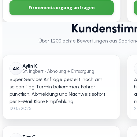
Firmenentsorgung anfragen
Kundenstimm
Über 1.200 echte Bewertungen aus Saarland –
Aylin K.
AK
St. Ingbert • Abholung + Entsorgung
Super Service! Anfrage gestellt, noch am
A
selben Tag Termin bekommen. Fahrer
h
pünktlich, Abmeldung und Nachweis sofort
a
per E-Mail. Klare Empfehlung.
m
12.05.2025
2
Tim G.