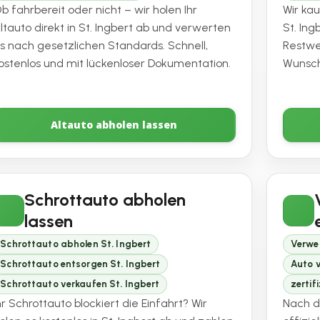
b fahrbereit oder nicht – wir holen Ihr
Wir ka
ltauto direkt in St. Ingbert ab und verwerten
St. Ing
s nach gesetzlichen Standards. Schnell,
Restw
ostenlos und mit lückenloser Dokumentation.
Wunsch
Altauto abholen lassen
Schrottauto abholen
lassen
Schrottauto abholen St. Ingbert
Verwe
Schrottauto entsorgen St. Ingbert
Auto v
Schrottauto verkaufen St. Ingbert
zertif
hr Schrottauto blockiert die Einfahrt? Wir
Nach d