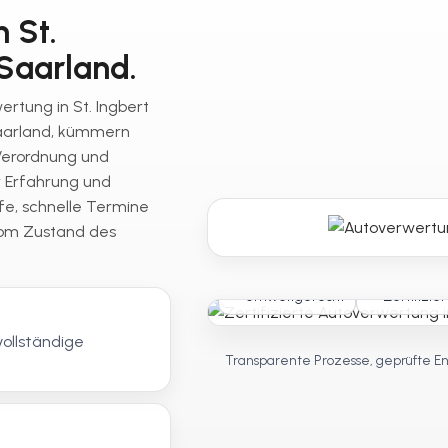
n St.
 Saarland.
ertung in St. Ingbert
Saarland, kümmern
Verordnung und
r Erfahrung und
fe, schnelle Termine
vom Zustand des
Umweltgerecht
Zertifizier
vollständige
Transparente Prozesse, geprüfte En