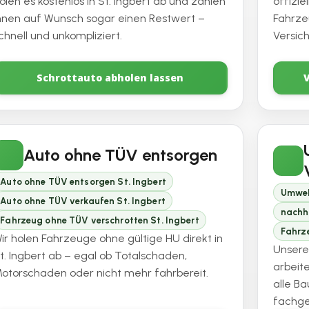
olen es kostenlos in St. Ingbert ab und zahlen
offizi
hnen auf Wunsch sogar einen Restwert –
Fahrze
chnell und unkompliziert.
Versic
Schrottauto abholen lassen
Auto ohne TÜV entsorgen
Auto ohne TÜV entsorgen St. Ingbert
Umwel
Auto ohne TÜV verkaufen St. Ingbert
nachh
Fahrzeug ohne TÜV verschrotten St. Ingbert
Fahrze
ir holen Fahrzeuge ohne gültige HU direkt in
Unsere
t. Ingbert ab – egal ob Totalschaden,
arbeit
otorschaden oder nicht mehr fahrbereit.
alle B
fachge