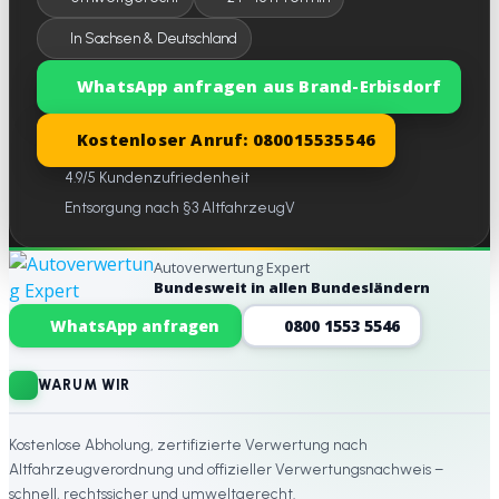
In Sachsen & Deutschland
WhatsApp anfragen aus Brand-Erbisdorf
Kostenloser Anruf: 080015535546
4.9/5 Kundenzufriedenheit
Entsorgung nach §3 AltfahrzeugV
Autoverwertung Expert
Bundesweit in allen Bundesländern
Website-Footer
WhatsApp anfragen
0800 1553 5546
WARUM WIR
Kostenlose Abholung, zertifizierte Verwertung nach
Altfahrzeugverordnung und offizieller Verwertungsnachweis –
schnell, rechtssicher und umweltgerecht.