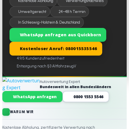
Kostenlose Abholung
Verwertungsnachweis
Umweltgerecht
24–48 h Termin
In Schleswig-Holstein & Deutschland
WhatsApp anfragen aus Quickborn
Kostenloser Anruf: 080015535546
4.9/5 Kundenzufriedenheit
Entsorgung nach §3 AltfahrzeugV
Autoverwertung Expert
Bundesweit in allen Bundesländern
Website-Footer
WhatsApp anfragen
0800 1553 5546
WARUM WIR
Kostenlose Abholung, zertifizierte Verwertung nach